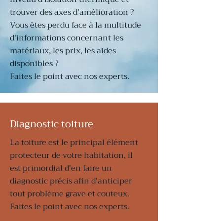
trouver des axes d'amélioration ?
Vous êtes perdu face à la multitude
d'informations concernant les
matériaux, les prix, les aides
disponibles ?
Faites le point avec nos experts.
Diagnostic toiture
La toiture est le principal élément
protecteur de votre habitation, il
est primordial d'en faire un
diagnostic précis afin d'anticiper
tout problème grave et couteux.
Faites le point avec nos experts.