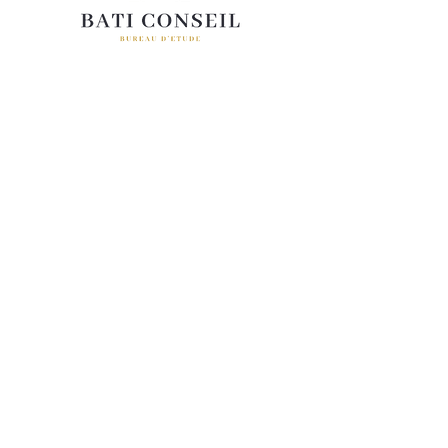
Isoler, Protéger, Produire
contact.baticonseil@gmail.com
04 42 20 66 03
1140 rue André Ampère
Centre d'Affaires Actimart
13290 Aix-en-Provence